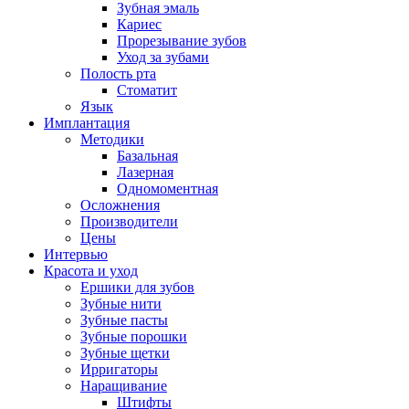
Зубная эмаль
Кариес
Прорезывание зубов
Уход за зубами
Полость рта
Стоматит
Язык
Имплантация
Методики
Базальная
Лазерная
Одномоментная
Осложнения
Производители
Цены
Интервью
Красота и уход
Ершики для зубов
Зубные нити
Зубные пасты
Зубные порошки
Зубные щетки
Ирригаторы
Наращивание
Штифты