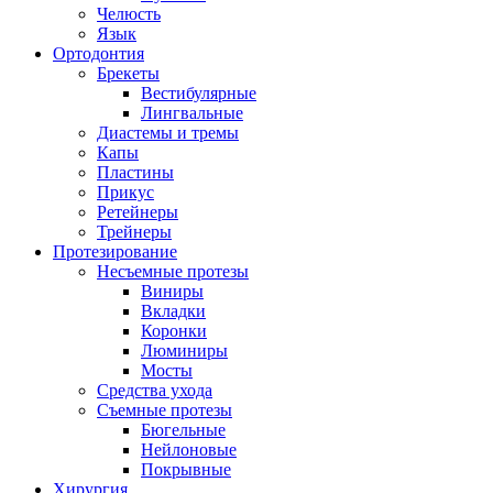
Челюсть
Язык
Ортодонтия
Брекеты
Вестибулярные
Лингвальные
Диастемы и тремы
Капы
Пластины
Прикус
Ретейнеры
Трейнеры
Протезирование
Несъемные протезы
Виниры
Вкладки
Коронки
Люминиры
Мосты
Средства ухода
Съемные протезы
Бюгельные
Нейлоновые
Покрывные
Хирургия