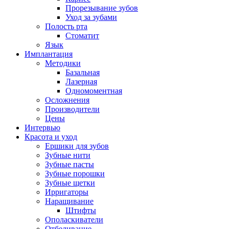
Прорезывание зубов
Уход за зубами
Полость рта
Стоматит
Язык
Имплантация
Методики
Базальная
Лазерная
Одномоментная
Осложнения
Производители
Цены
Интервью
Красота и уход
Ершики для зубов
Зубные нити
Зубные пасты
Зубные порошки
Зубные щетки
Ирригаторы
Наращивание
Штифты
Ополаскиватели
Отбеливание