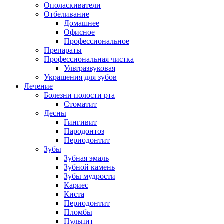
Ополаскиватели
Отбеливание
Домашнее
Офисное
Профессиональное
Препараты
Профессиональная чистка
Ультразвуковая
Украшения для зубов
Лечение
Болезни полости рта
Стоматит
Десны
Гингивит
Пародонтоз
Периодонтит
Зубы
Зубная эмаль
Зубной камень
Зубы мудрости
Кариес
Киста
Периодонтит
Пломбы
Пульпит