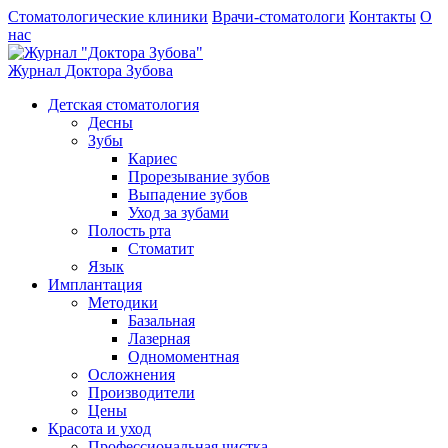
Стоматологические клиники
Врачи-стоматологи
Контакты
О
нас
Журнал
Доктора Зубова
Детская стоматология
Десны
Зубы
Кариес
Прорезывание зубов
Выпадение зубов
Уход за зубами
Полость рта
Стоматит
Язык
Имплантация
Методики
Базальная
Лазерная
Одномоментная
Осложнения
Производители
Цены
Красота и уход
Профессиональная чистка