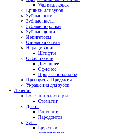
Ультразвуковая
Ершики для зубов
Зубные нити
Зубные пасты
Зубные порошки
Зубные щетки
Ирригаторы
Ополаскиватели
Наращивание
Штифты
Отбеливание
Домашнее
Офисное
Профессиональное
Препараты. Продукты
Украшения для зубов
Лечение
Болезни полости рта
Стоматит
Десны
Гингивит
Пародонтоз
Зубы
Бруксизм