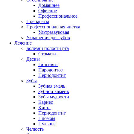
Домашнее
Офисное
Профессиональное
Препараты
Профессиональная чистка
Ультразвуковая
Украшения для зубов
Лечение
Болезни полости рта
Стоматит
Десны
Гингивит
Пародонтоз
Периодонтит
Зубы
Зубная эмаль
Зубной камень
Зубы мудрости
Кариес
Киста
Периодонтит
Пломбы
Пульпит
Челюсть