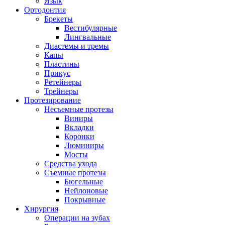
Язык
Ортодонтия
Брекеты
Вестибулярные
Лингвальные
Диастемы и тремы
Капы
Пластины
Прикус
Ретейнеры
Трейнеры
Протезирование
Несъемные протезы
Виниры
Вкладки
Коронки
Люминиры
Мосты
Средства ухода
Съемные протезы
Бюгельные
Нейлоновые
Покрывные
Хирургия
Операции на зубах