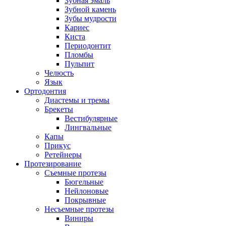
Зубная эмаль
Зубной камень
Зубы мудрости
Кариес
Киста
Периодонтит
Пломбы
Пульпит
Челюсть
Язык
Ортодонтия
Диастемы и тремы
Брекеты
Вестибулярные
Лингвальные
Капы
Прикус
Ретейнеры
Протезирование
Съемные протезы
Бюгельные
Нейлоновые
Покрывные
Несъемные протезы
Виниры