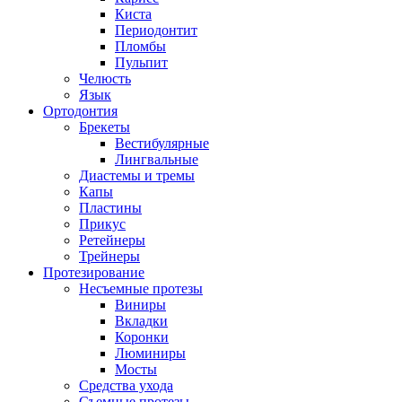
Киста
Периодонтит
Пломбы
Пульпит
Челюсть
Язык
Ортодонтия
Брекеты
Вестибулярные
Лингвальные
Диастемы и тремы
Капы
Пластины
Прикус
Ретейнеры
Трейнеры
Протезирование
Несъемные протезы
Виниры
Вкладки
Коронки
Люминиры
Мосты
Средства ухода
Съемные протезы