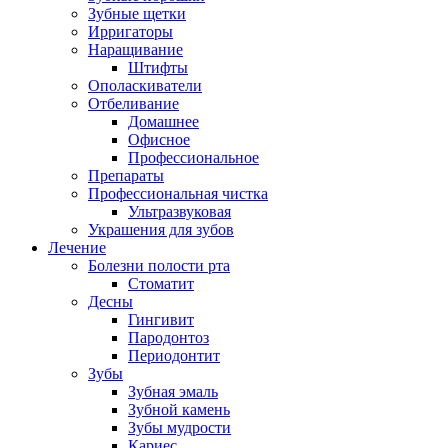
Зубные щетки
Ирригаторы
Наращивание
Штифты
Ополаскиватели
Отбеливание
Домашнее
Офисное
Профессиональное
Препараты
Профессиональная чистка
Ультразвуковая
Украшения для зубов
Лечение
Болезни полости рта
Стоматит
Десны
Гингивит
Пародонтоз
Периодонтит
Зубы
Зубная эмаль
Зубной камень
Зубы мудрости
Кариес