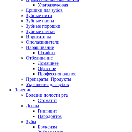
Ультразвуковая
Ершики для зубов
Зубные нити
Зубные пасты
Зубные порошки
Зубные щетки
Ирригаторы
Ополаскиватели
Наращивание
Штифты
Отбеливание
Домашнее
Офисное
Профессиональное
Препараты. Продукты
Украшения для зубов
Лечение
Болезни полости рта
Стоматит
Десны
Гингивит
Пародонтоз
Зубы
Бруксизм