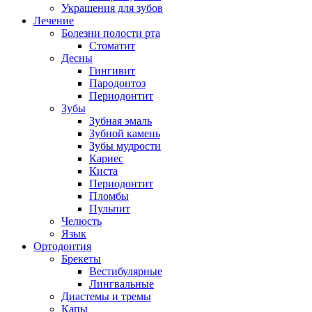
Украшения для зубов
Лечение
Болезни полости рта
Стоматит
Десны
Гингивит
Пародонтоз
Периодонтит
Зубы
Зубная эмаль
Зубной камень
Зубы мудрости
Кариес
Киста
Периодонтит
Пломбы
Пульпит
Челюсть
Язык
Ортодонтия
Брекеты
Вестибулярные
Лингвальные
Диастемы и тремы
Капы