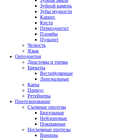
Зубная эмаль
Зубной камень
Зубы мудрости
Кариес
Киста
Периодонтит
Пломбы
Пульпит
Челюсть
Язык
Ортодонтия
Диастемы и тремы
Брекеты
Вестибулярные
Лингвальные
Капы
Прикус
Ретейнеры
Протезирование
Съемные протезы
Бюгельные
Нейлоновые
Покрывные
Несъемные протезы
Виниры