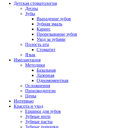
Детская стоматология
Десны
Зубы
Выпадение зубов
Зубная эмаль
Кариес
Прорезывание зубов
Уход за зубами
Полость рта
Стоматит
Язык
Имплантация
Методики
Базальная
Лазерная
Одномоментная
Осложнения
Производители
Цены
Интервью
Красота и уход
Ершики для зубов
Зубные нити
Зубные пасты
Зубные порошки