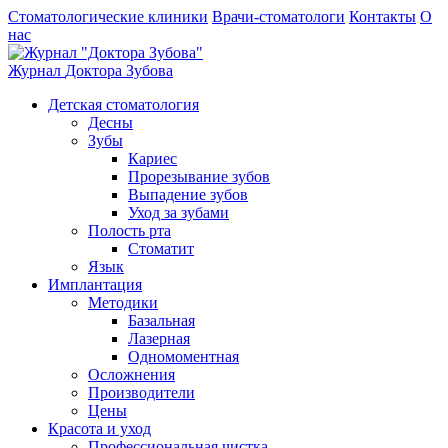
Стоматологические клиники
Врачи-стоматологи
Контакты
О
нас
Журнал
Доктора Зубова
Детская стоматология
Десны
Зубы
Кариес
Прорезывание зубов
Выпадение зубов
Уход за зубами
Полость рта
Стоматит
Язык
Имплантация
Методики
Базальная
Лазерная
Одномоментная
Осложнения
Производители
Цены
Красота и уход
Профессиональная чистка