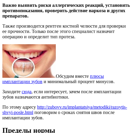
Важно выявить риски аллергических реакций, установить
противопоказания, проверить действие наркоза и других
препаратов.
Также производится рентген костной челюсти для проверки
ее прочности. Только после этого специалист назначит
операцию и определит тип протеза.
Обсудим вместе
плюсы
имплантации зубов
и минимальный процент минусов.
Заходите
сюда
, если интересует, зачем после имплантации
зубов назначаются антибиотики.
По этому адресу
http://zubovv.ru/implantatsiya/metodiki/razoytis-
shvyi-posle.html
поговорим о сроках снятия швов после
имплантации зубов.
Пределы нормы