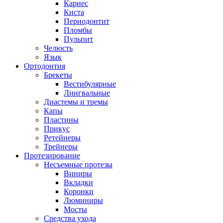
Кариес
Киста
Периодонтит
Пломбы
Пульпит
Челюсть
Язык
Ортодонтия
Брекеты
Вестибулярные
Лингвальные
Диастемы и тремы
Капы
Пластины
Прикус
Ретейнеры
Трейнеры
Протезирование
Несъемные протезы
Виниры
Вкладки
Коронки
Люминиры
Мосты
Средства ухода