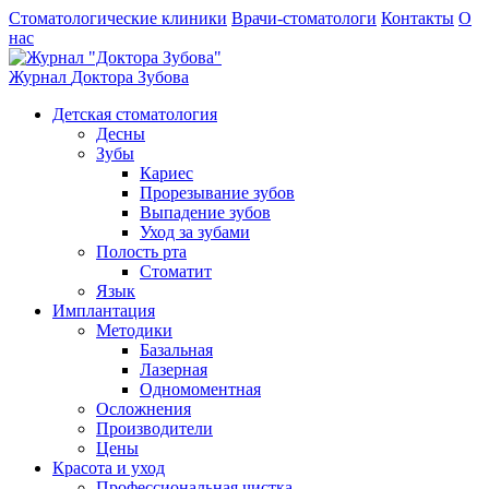
Стоматологические клиники
Врачи-стоматологи
Контакты
О
нас
Журнал
Доктора Зубова
Детская стоматология
Десны
Зубы
Кариес
Прорезывание зубов
Выпадение зубов
Уход за зубами
Полость рта
Стоматит
Язык
Имплантация
Методики
Базальная
Лазерная
Одномоментная
Осложнения
Производители
Цены
Красота и уход
Профессиональная чистка