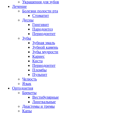
Украшения для зубов
Лечение
Болезни полости рта
Стоматит
Десны
Гингивит
Пародонтоз
Периодонтит
Зубы
Зубная эмаль
Зубной камень
Зубы мудрости
Кариес
Киста
Периодонтит
Пломбы
Пульпит
Челюсть
Язык
Ортодонтия
Брекеты
Вестибулярные
Лингвальные
Диастемы и тремы
Капы