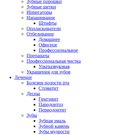
Зубные порошки
Зубные щетки
Ирригаторы
Наращивание
Штифты
Ополаскиватели
Отбеливание
Домашнее
Офисное
Профессиональное
Препараты
Профессиональная чистка
Ультразвуковая
Украшения для зубов
Лечение
Болезни полости рта
Стоматит
Десны
Гингивит
Пародонтоз
Периодонтит
Зубы
Зубная эмаль
Зубной камень
Зубы мудрости