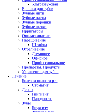
Ультразвуковая
Ершики для зубов
Зубные нити
Зубные пасты
Зубные порошки
Зубные щетки
Ирригаторы
Ополаскиватели
Наращивание
Штифты
Отбеливание
Домашнее
Офисное
Профессиональное
Препараты. Продукты
Украшения для зубов
Лечение
Болезни полости рта
Стоматит
Десны
Гингивит
Пародонтоз
Зубы
Бруксизм