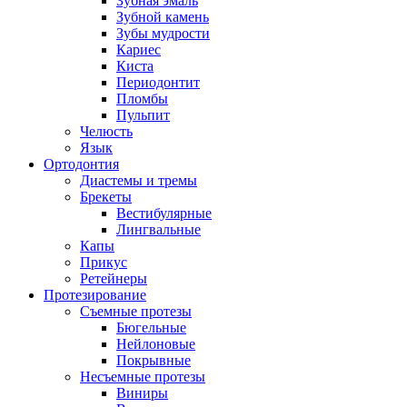
Зубная эмаль
Зубной камень
Зубы мудрости
Кариес
Киста
Периодонтит
Пломбы
Пульпит
Челюсть
Язык
Ортодонтия
Диастемы и тремы
Брекеты
Вестибулярные
Лингвальные
Капы
Прикус
Ретейнеры
Протезирование
Съемные протезы
Бюгельные
Нейлоновые
Покрывные
Несъемные протезы
Виниры