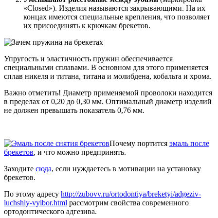
«Closed»). Изделия называются закрывающими. На их
концах имеются специальные крепления, что позволяет
их присоединять к крючкам брекетов.
Упругость и эластичность пружин обеспечивается
специальными сплавами. В основном для этого применяется
сплав никеля и титана, титана и молибдена, кобальта и хрома.
Важно отметить! Диаметр применяемой проволоки находится
в пределах от 0,20 до 0,30 мм. Оптимальный диаметр изделий
не должен превышать показатель 0,76 мм.
Почему портится
эмаль после
брекетов
, и что можно предпринять.
Заходите
сюда
, если нуждаетесь в мотивации на установку
брекетов.
По этому адресу
http://zubovv.ru/ortodontiya/breketyi/adgeziv-
luchshiy-vyibor.html
рассмотрим свойства современного
ортодонтического адгезива.