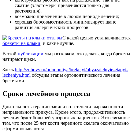
сжатие (эластомеры применяются только для
растяжения);
возможно применение в любом периоде лечения;
хорошая биосовместимость минимизирует шанс
развития аллергических процессов.
С какой целью устанавливаются
брекеты на клыки
, и какие лучше.
В этой
публикации
мы расскажем, что делать, когда брекеты
натирают щеки.
Здесь
http://zubovv.ru/ortodontiya/breketyi/obyazatelnyie-etapyi-
lecheniya.html
обсудим этапы ортодонтического лечения
брекетами.
Сроки лечебного процесса
Длительность терапии зависит от степени выраженности
неправильного прикуса. Кроме этого, продолжительность
лечения будет большей у взрослых пациентов. Это связано с
тем, что после 25 лет кости черепного скелета окончательно
сформировываются.