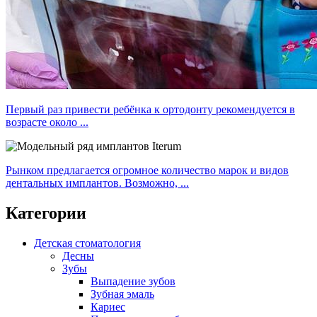
Первый раз привести ребёнка к ортодонту рекомендуется в
возрасте около ...
Рынком предлагается огромное количество марок и видов
дентальных имплантов. Возможно, ...
Категории
Детская стоматология
Десны
Зубы
Выпадение зубов
Зубная эмаль
Кариес