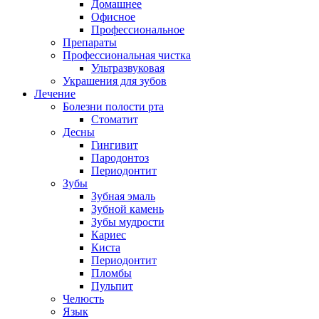
Домашнее
Офисное
Профессиональное
Препараты
Профессиональная чистка
Ультразвуковая
Украшения для зубов
Лечение
Болезни полости рта
Стоматит
Десны
Гингивит
Пародонтоз
Периодонтит
Зубы
Зубная эмаль
Зубной камень
Зубы мудрости
Кариес
Киста
Периодонтит
Пломбы
Пульпит
Челюсть
Язык