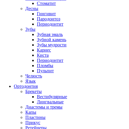
Стоматит
Десны
Гингивит
Пародонтоз
Периодонтит
Зубы
Зубная эмаль
Зубной камень
Зубы мудрости
Кариес
Киста
Периодонтит
Пломбы
Пульпит
Челюсть
Язык
Ортодонтия
Брекеты
Вестибулярные
Лингвальные
Диастемы и тремы
Капы
Пластины
Прикус
Ретейнеры