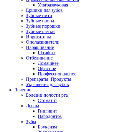
Ультразвуковая
Ершики для зубов
Зубные нити
Зубные пасты
Зубные порошки
Зубные щетки
Ирригаторы
Ополаскиватели
Наращивание
Штифты
Отбеливание
Домашнее
Офисное
Профессиональное
Препараты. Продукты
Украшения для зубов
Лечение
Болезни полости рта
Стоматит
Десны
Гингивит
Пародонтоз
Зубы
Бруксизм