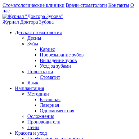
Стоматологические клиники
Врачи-стоматологи
Контакты
О
нас
Журнал
Доктора Зубова
Детская стоматология
Десны
Зубы
Кариес
Прорезывание зубов
Выпадение зубов
Уход за зубами
Полость рта
Стоматит
Язык
Имплантация
Методики
Базальная
Лазерная
Одномоментная
Осложнения
Производители
Цены
Красота и уход
Профессиональная чистка