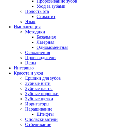
Прорезывание зубов
Уход за зубами
Полость рта
Стоматит
Язык
Имплантация
Методики
Базальная
Лазерная
Одномоментная
Осложнения
Производители
Цены
Интервью
Красота и уход
Ершики для зубов
Зубные нити
Зубные пасты
Зубные порошки
Зубные щетки
Ирригаторы
Наращивание
Штифты
Ополаскиватели
Отбеливание