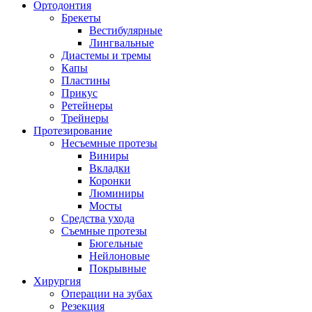
Ортодонтия
Брекеты
Вестибулярные
Лингвальные
Диастемы и тремы
Капы
Пластины
Прикус
Ретейнеры
Трейнеры
Протезирование
Несъемные протезы
Виниры
Вкладки
Коронки
Люминиры
Мосты
Средства ухода
Съемные протезы
Бюгельные
Нейлоновые
Покрывные
Хирургия
Операции на зубах
Резекция